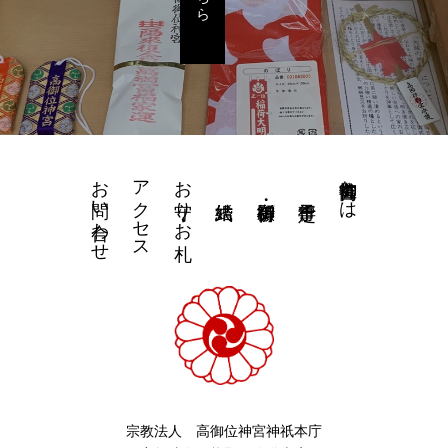
お問い合わせ
アクセス
お守り・お札
高御位神宮とは
宗教法人 高御位神宮神祇本庁