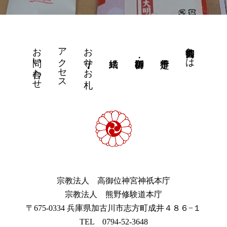
お問い合わせ
アクセス
お守り・お札
高御位神宮とは
宗教法人 高御位神宮神祇本庁
宗教法人 熊野修験道本庁
〒675-0334 兵庫県加古川市志方町成井４８６−１
TEL 0794-52-3648