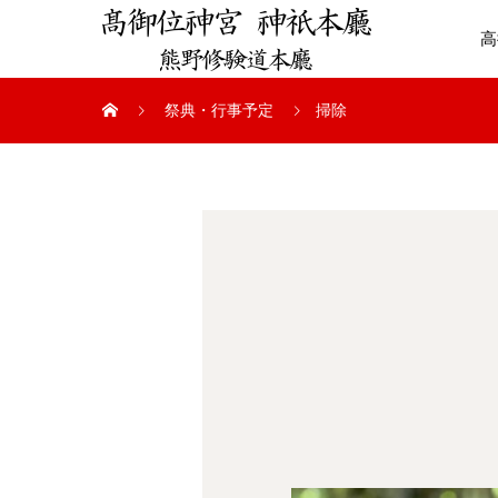
高
祭典・行事予定
掃除