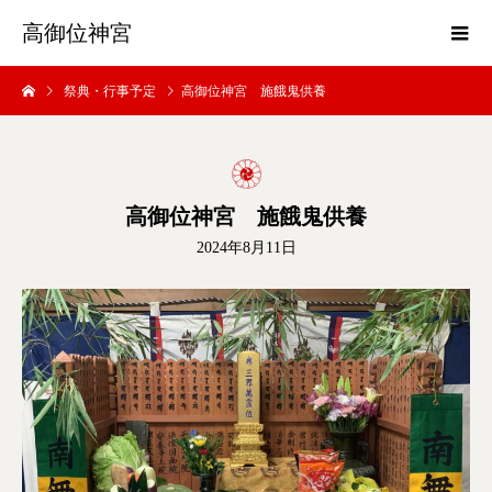
高御位神宮
祭典・行事予定
高御位神宮 施餓鬼供養
高御位神宮 施餓鬼供養
2024年8月11日