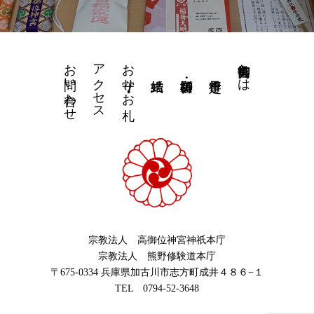
お問い合わせ
アクセス
お守り・お札
高御位神宮とは
宗教法人 高御位神宮神祇本庁
宗教法人 熊野修験道本庁
〒675-0334 兵庫県加古川市志方町成井４８６−１
TEL 0794-52-3648