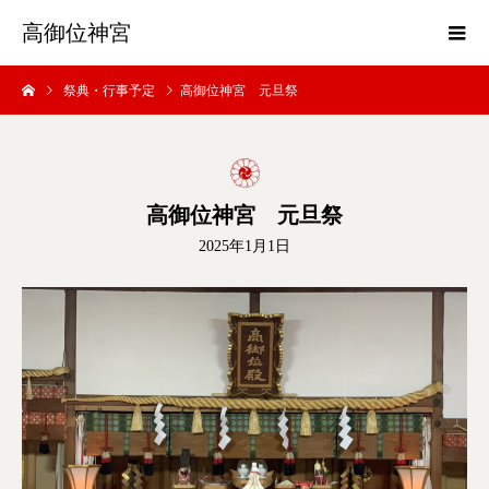
高御位神宮
祭典・行事予定
高御位神宮 元旦祭
高御位神宮 元旦祭
2025年1月1日