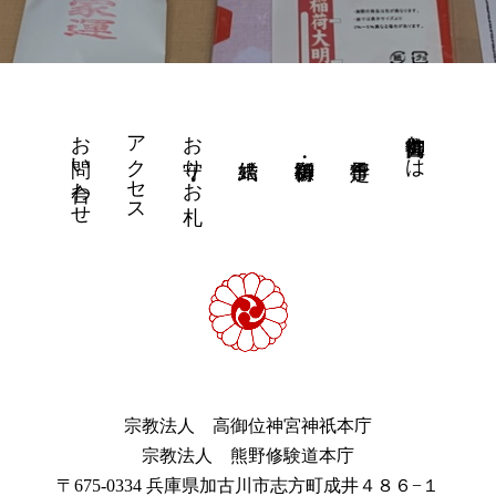
お問い合わせ
アクセス
お守り・お札
高御位神宮とは
宗教法人 高御位神宮神祇本庁
宗教法人 熊野修験道本庁
〒675-0334 兵庫県加古川市志方町成井４８６−１