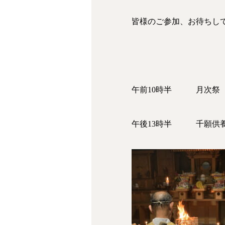
皆様のご参加、お待ちし
午前10時半 月次祭
午後13時半 千願供