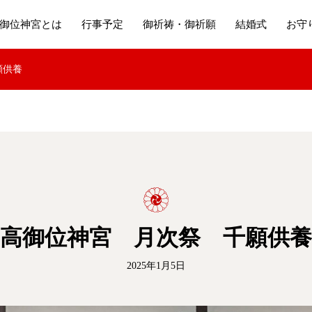
御位神宮とは
行事予定
御祈祷・御祈願
結婚式
お守
願供養
高御位神宮 月次祭 千願供養
2025年1月5日