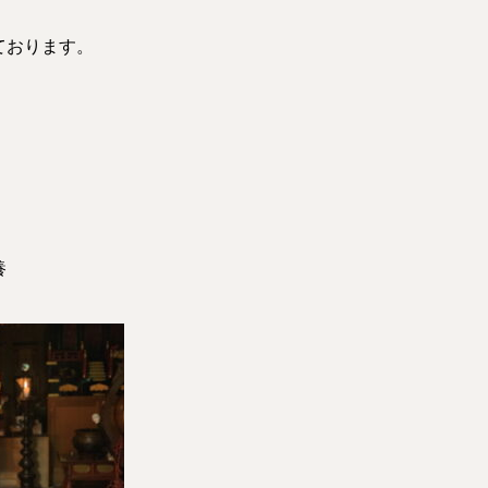
ております。
養