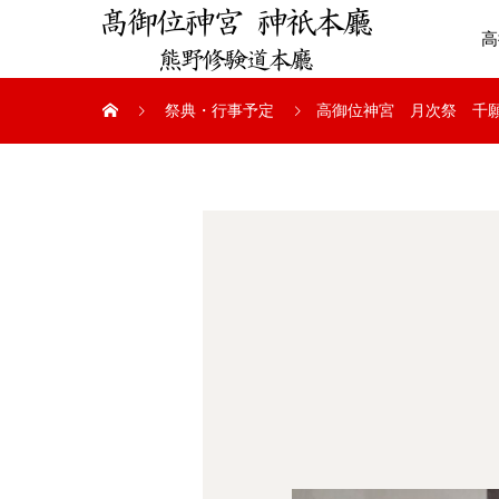
高
祭典・行事予定
高御位神宮 月次祭 千