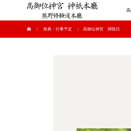
高
祭典・行事予定
高御位神宮 掃除日