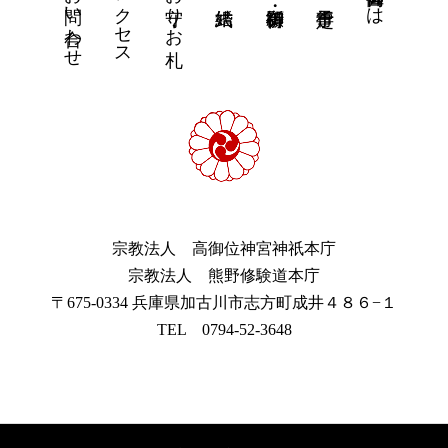
お問い合わせ
アクセス
お守り・お札
宗教法人 高御位神宮神祇本庁
宗教法人 熊野修験道本庁
〒675-0334 兵庫県加古川市志方町成井４８６−１
TEL 0794-52-3648